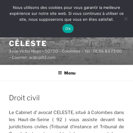
Aller
Nous utilisons des cookies pour vous garantir la meilleure
au
expérience sur notre site web. Si vous continuez à utiliser ce
contenu
site, nous supposerons que vous en êtes satisfait.
principal
Ok
CABINET D'AVOCATS
CÉLESTE
3 rue Victor Hugo – 92700 – Colombes – Tél. : 01 56 83 73 00
– Courriel : ac@cja92.com
Menu
PUBLIÉ
Droit civil
LE
Le Cabinet d’ avocat CELESTE, situé à Colombes dans
les Haut-de-Seine ( 92 ) vous assiste devant les
juridictions civiles (Tribunal d’instance et Tribunal de