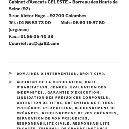
Cabinet d’Avocats CELESTE – Barreau des Hauts de
Seine (92)
3 rue Victor Hugo – 92700 Colombes
Tél. : 01 56 83 73 00 Mob : 06 60 19 87 60
(urgence)
Fax. : 01 56 05 40 38
Courriel :
ac@cja92.com
CATÉGORIES
DOMAINES D'INTERVENTION
,
DROIT CIVIL
ÉTIQUETTES
ACCIDENT DE LA CIRCULATION
,
BAUX
D’HABITATION
,
CONGÉS
,
EVALUATION DES
INDEMNITÉS.
,
GARANTIE D’EXÉCUTION
,
LIQUIDATION DES PRÉJUDICES CORPORELS
,
OBTENTION DE TITRE
,
OBTENTION DE TITRES
,
PROCÉDURE D’EXPULSION
,
RECOUVREMENT DE
CRÉANCES
,
RECOUVREMENT DE VOS CRÉANCES
,
RÉPARATION DE VOS PRÉJUDICES
,
RESPONSABILITÉ CIVILE
,
RESPONSABILITÉ
ENGAGÉE
,
TRIBUNAL DE GRANDE INSTANCE
,