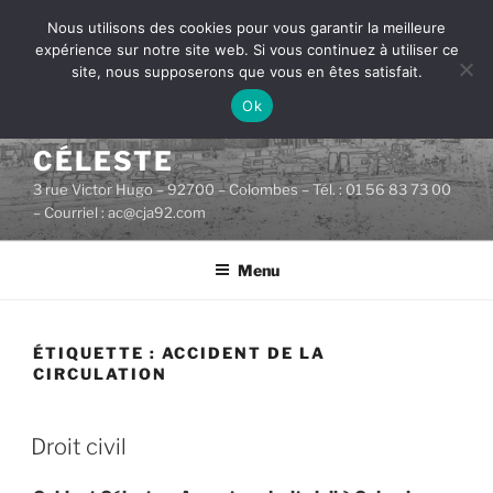
Aller
Nous utilisons des cookies pour vous garantir la meilleure
au
expérience sur notre site web. Si vous continuez à utiliser ce
contenu
site, nous supposerons que vous en êtes satisfait.
principal
Ok
CABINET D'AVOCATS
CÉLESTE
3 rue Victor Hugo – 92700 – Colombes – Tél. : 01 56 83 73 00
– Courriel : ac@cja92.com
Menu
ÉTIQUETTE :
ACCIDENT DE LA
CIRCULATION
PUBLIÉ
Droit civil
LE