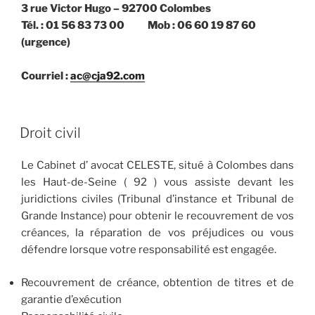
3 rue Victor Hugo – 92700 Colombes
Tél. : 01 56 83 73 00 Mob : 06 60 19 87 60
(urgence)
Courriel :
ac@cja92.com
PUBLIÉ
Droit civil
LE
Le Cabinet d’ avocat CELESTE, situé à Colombes dans
les Haut-de-Seine ( 92 ) vous assiste devant les
juridictions civiles (Tribunal d’instance et Tribunal de
Grande Instance) pour obtenir le recouvrement de vos
créances, la réparation de vos préjudices ou vous
défendre lorsque votre responsabilité est engagée.
Recouvrement de créance, obtention de titres et de
garantie d’exécution