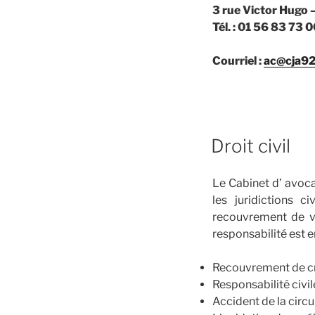
3 rue Victor Hugo
Tél. : 01 56 83 7
Courriel :
ac@cja9
PUBLIÉ
Droit civil
LE
Le Cabinet d’ avoc
les juridictions c
recouvrement de vo
responsabilité est 
Recouvrement de cré
Responsabilité civil
Accident de la circu