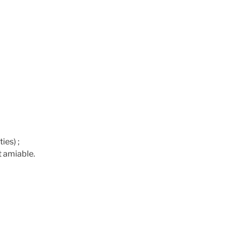
ies) ;
 amiable.