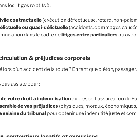
 les litiges relatifs à :
ivile contractuelle
(exécution défectueuse, retard, non-paiem
élictuelle ou quasi-délictuelle
(accidents, dommages causés à
emnisation dans le cadre de
litiges entre particuliers
ou avec 
circulation & préjudices corporels
 lors d’un accident de la route ? En tant que piéton, passager
ous assiste pour :
de votre droit à indemnisation
auprès de l’assureur ou du Fo
nsemble de vos préjudices
(physiques, moraux, économiques, 
a saisine du tribunal
pour obtenir une indemnité juste et com
n, contentieux locatifs et expulsions