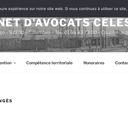
leure expérience sur notre site web. Si vous continuez à utiliser ce sit
NET D'AVOCATS CÉLE
go – 92700 – Colombes – Tél. : 01 56 83 73 00 – Courriel : 
ention
Compétence territoriale
Honoraires
Contac
NGÉS