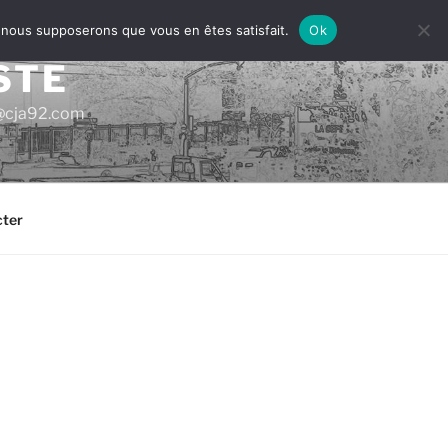
e, nous supposerons que vous en êtes satisfait.
Ok
STE
ac@cja92.com
ter