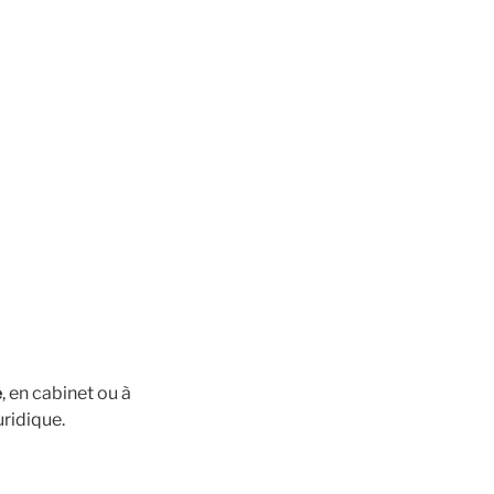
é
, en cabinet ou à
uridique.