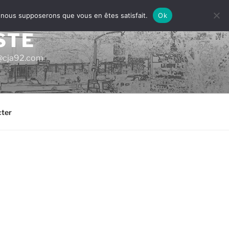
e, nous supposerons que vous en êtes satisfait.
Ok
STE
ac@cja92.com
ter