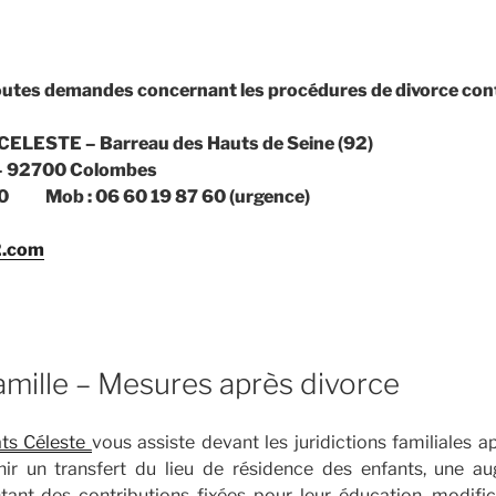
utes demandes concernant les procédures de divorce conta
 CELESTE – Barreau des Hauts de Seine (92)
 – 92700 Colombes
3 00 Mob : 06 60 19 87 60 (urgence)
2.com
famille – Mesures après divorce
ats Céleste
vous assiste devant les juridictions familiales 
nir un transfert du lieu de résidence des enfants, une a
ant des contributions fixées pour leur éducation, modifi