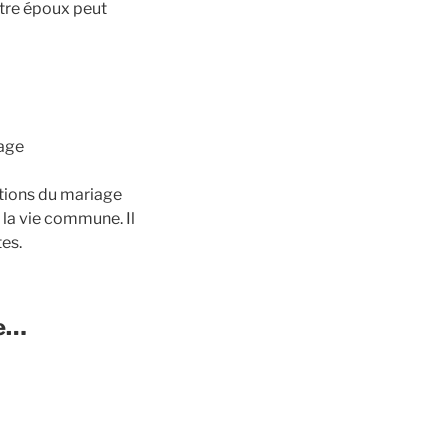
utre époux peut
iage
ations du mariage
 la vie commune. Il
es.
ge…