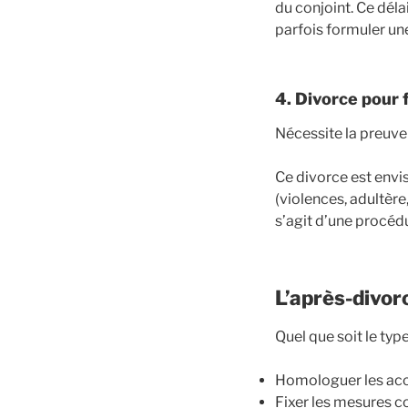
du conjoint. Ce dél
parfois formuler u
4. Divorce pour 
Nécessite la preuv
Ce divorce est envi
(violences, adultère
s’agit d’une procédu
L’après-divor
Quel que soit le typ
Homologuer les acc
Fixer les mesures co