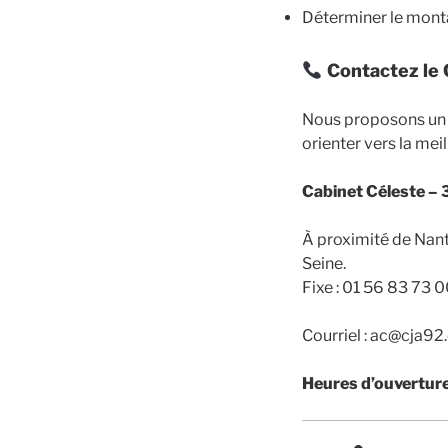
Déterminer le monta
Contactez le 
Nous proposons u
orienter vers la mei
Cabinet Céleste –
À proximité de Nant
Seine.
Fixe :
01 56 83 73 
Courriel : ac@cja9
Heures d’ouverture 