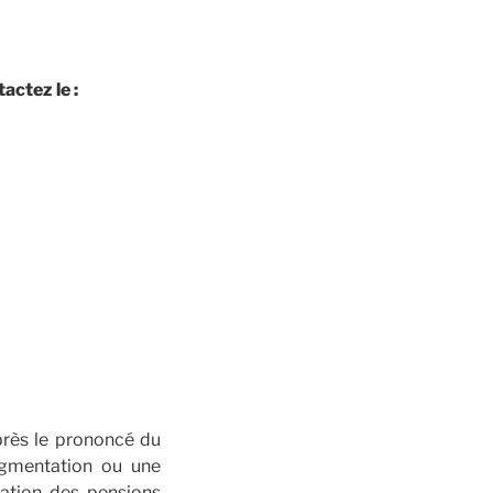
ctez le :
après le prononcé du
ugmentation ou une
cation des pensions