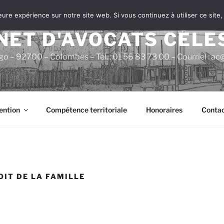
leure expérience sur notre site web. Si vous continuez à utiliser ce sit
NET D'AVOCATS CÉLE
go – 92700 – Colombes – Tél. : 01 56 83 73 00 – Courriel : 
ention
Compétence territoriale
Honoraires
Contac
OIT DE LA FAMILLE