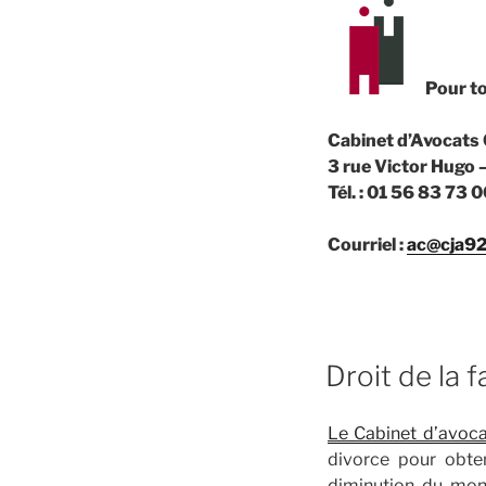
Pour to
Cabinet d’Avocats
3 rue Victor Hugo
Tél. : 01 56 83 7
Courriel :
ac@cja9
PUBLIÉ
Droit de la 
LE
Le Cabinet d’avoc
divorce pour obte
diminution du mont