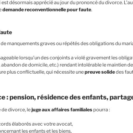
ai est désormais apprécié au jour du prononcé du divorce. L’a
ne
demande reconventionnelle pour faute
.
faute
e de manquements graves ou répétés des obligations du mar
sageable lorsqu’un des conjoints a violé gravement les oblig
, abandon de domicile, etc.) rendant intolérable le maintien de
re plus conflictuelle, qui nécessite une
preuve solide
des faut
ce : pension, résidence des enfants, parta
e de divorce, le
juge aux affaires familiales
pourra :
ords élaborés avec votre avocat,
ncernant les enfants et les biens,