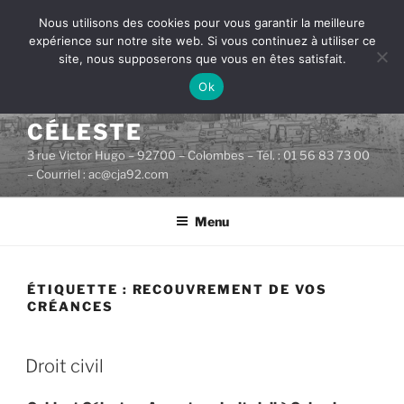
Aller
Nous utilisons des cookies pour vous garantir la meilleure
au
expérience sur notre site web. Si vous continuez à utiliser ce
contenu
site, nous supposerons que vous en êtes satisfait.
principal
Ok
CABINET D'AVOCATS
CÉLESTE
3 rue Victor Hugo – 92700 – Colombes – Tél. : 01 56 83 73 00
– Courriel : ac@cja92.com
Menu
ÉTIQUETTE :
RECOUVREMENT DE VOS
CRÉANCES
PUBLIÉ
Droit civil
LE