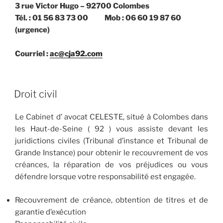
3 rue Victor Hugo – 92700 Colombes
Tél. : 01 56 83 73 00 Mob : 06 60 19 87 60
(urgence)
Courriel :
ac@cja92.com
PUBLIÉ
Droit civil
LE
Le Cabinet d’ avocat CELESTE, situé à Colombes dans
les Haut-de-Seine ( 92 ) vous assiste devant les
juridictions civiles (Tribunal d’instance et Tribunal de
Grande Instance) pour obtenir le recouvrement de vos
créances, la réparation de vos préjudices ou vous
défendre lorsque votre responsabilité est engagée.
Recouvrement de créance, obtention de titres et de
garantie d’exécution