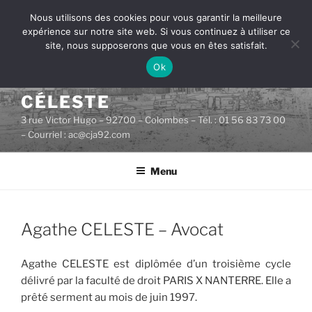
Aller
Nous utilisons des cookies pour vous garantir la meilleure
au
expérience sur notre site web. Si vous continuez à utiliser ce
contenu
site, nous supposerons que vous en êtes satisfait.
principal
Ok
CABINET D'AVOCATS
CÉLESTE
3 rue Victor Hugo – 92700 – Colombes – Tél. : 01 56 83 73 00
– Courriel : ac@cja92.com
Menu
PUBLIÉ
Agathe CELESTE – Avocat
LE
Agathe CELESTE est diplômée d’un troisième cycle
délivré par la faculté de droit PARIS X NANTERRE. Elle a
prêté serment au mois de juin 1997.