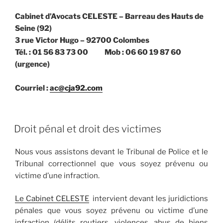
Cabinet d’Avocats CELESTE – Barreau des Hauts de
Seine (92)
3 rue Victor Hugo – 92700 Colombes
Tél. : 01 56 83 73 00 Mob : 06 60 19 87 60
(urgence)
Courriel :
ac@cja92.com
PUBLIÉ
Droit pénal et droit des victimes
LE
Nous vous assistons devant le Tribunal de Police et le
Tribunal correctionnel que vous soyez prévenu ou
victime d’une infraction.
Le Cabinet CELESTE
intervient devant les juridictions
pénales que vous soyez prévenu ou victime d’une
infraction (délits routiers, violences, abus de biens