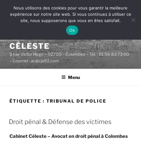
Aller
Nous utilisons des cookies pour vous garantir la meilleure
au
expérience sur notre site web. Si vous continuez à utiliser ce
contenu
site, nous supposerons que vous en êtes satisfait.
principal
Ok
CABINET D'AVOCATS
CÉLESTE
3 rue Victor Hugo – 92700 – Colombes – Tél. : 01 56 83 73 00
– Courriel : ac@cja92.com
Menu
ÉTIQUETTE :
TRIBUNAL DE POLICE
PUBLIÉ
Droit pénal & Défense des victimes
LE
Cabinet Céleste – Avocat en droit pénal à Colombes