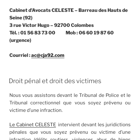
Cabinet d’Avocats CELESTE – Barreau des Hauts de
Seine (92)
3 rue Victor Hugo – 92700 Colombes
Tél. : 01 56 83 73 00 Mob : 06 60 19 87 60
(urgence)
Courriel :
ac@cja92.com
PUBLIÉ
Droit pénal et droit des victimes
LE
Nous vous assistons devant le Tribunal de Police et le
Tribunal correctionnel que vous soyez prévenu ou
victime d’une infraction.
Le Cabinet CELESTE
intervient devant les juridictions
pénales que vous soyez prévenu ou victime d’une
infraction (délits routiers, violences, abus de biens