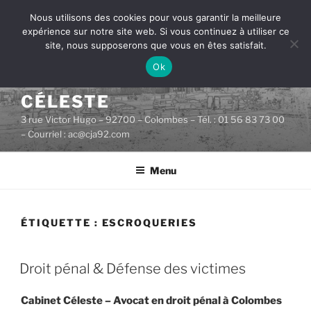
Aller
Nous utilisons des cookies pour vous garantir la meilleure
au
expérience sur notre site web. Si vous continuez à utiliser ce
contenu
site, nous supposerons que vous en êtes satisfait.
principal
Ok
CABINET D'AVOCATS
CÉLESTE
3 rue Victor Hugo – 92700 – Colombes – Tél. : 01 56 83 73 00
– Courriel : ac@cja92.com
Menu
ÉTIQUETTE :
ESCROQUERIES
PUBLIÉ
Droit pénal & Défense des victimes
LE
Cabinet Céleste – Avocat en droit pénal à Colombes