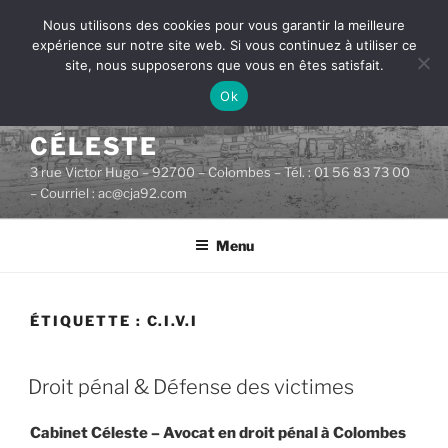
Aller
Nous utilisons des cookies pour vous garantir la meilleure
au
expérience sur notre site web. Si vous continuez à utiliser ce
contenu
site, nous supposerons que vous en êtes satisfait.
principal
Ok
CABINET D'AVOCATS
CÉLESTE
3 rue Victor Hugo – 92700 – Colombes – Tél. : 01 56 83 73 00
– Courriel : ac@cja92.com
Menu
ÉTIQUETTE :
C.I.V.I
PUBLIÉ
Droit pénal & Défense des victimes
LE
Cabinet Céleste – Avocat en droit pénal à Colombes