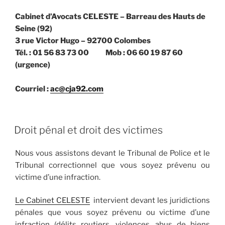
Cabinet d’Avocats CELESTE – Barreau des Hauts de
Seine (92)
3 rue Victor Hugo – 92700 Colombes
Tél. : 01 56 83 73 00 Mob : 06 60 19 87 60
(urgence)
Courriel :
ac@cja92.com
PUBLIÉ
Droit pénal et droit des victimes
LE
Nous vous assistons devant le Tribunal de Police et le
Tribunal correctionnel que vous soyez prévenu ou
victime d’une infraction.
Le Cabinet CELESTE
intervient devant les juridictions
pénales que vous soyez prévenu ou victime d’une
infraction (délits routiers, violences, abus de biens