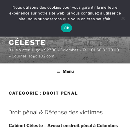
Aller
Nous utilisons des cookies pour vous garantir la meilleure
au
expérience sur notre site web. Si vous continuez à utiliser ce
contenu
site, nous supposerons que vous en êtes satisfait.
principal
Ok
CABINET D'AVOCATS
CÉLESTE
3 rue Victor Hugo – 92700 – Colombes – Tél. : 01 56 83 73 00
– Courriel : ac@cja92.com
Menu
CATÉGORIE :
DROIT PÉNAL
PUBLIÉ
Droit pénal & Défense des victimes
LE
Cabinet Céleste – Avocat en droit pénal à Colombes