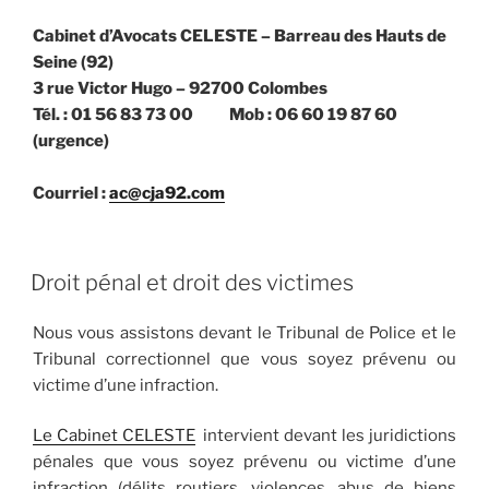
Cabinet d’Avocats CELESTE – Barreau des Hauts de
Seine (92)
3 rue Victor Hugo – 92700 Colombes
Tél. : 01 56 83 73 00 Mob : 06 60 19 87 60
(urgence)
Courriel :
ac@cja92.com
PUBLIÉ
Droit pénal et droit des victimes
LE
Nous vous assistons devant le Tribunal de Police et le
Tribunal correctionnel que vous soyez prévenu ou
victime d’une infraction.
Le Cabinet CELESTE
intervient devant les juridictions
pénales que vous soyez prévenu ou victime d’une
infraction (délits routiers, violences, abus de biens