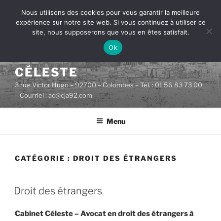
Aller
Nous utilisons des cookies pour vous garantir la meilleure
au
expérience sur notre site web. Si vous continuez à utiliser ce
contenu
site, nous supposerons que vous en êtes satisfait.
principal
Ok
CABINET D'AVOCATS
CÉLESTE
3 rue Victor Hugo – 92700 – Colombes – Tél. : 01 56 83 73 00
– Courriel : ac@cja92.com
Menu
CATÉGORIE :
DROIT DES ÉTRANGERS
PUBLIÉ
Droit des étrangers
LE
Cabinet Céleste – Avocat en droit des étrangers à